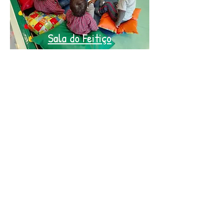
Sala do Feitiço
Sala Encantada
Sala Pirilimpimpim
Sala da Fantasia
Sala Mágica
Contatos Telefónicos:
918 178 388